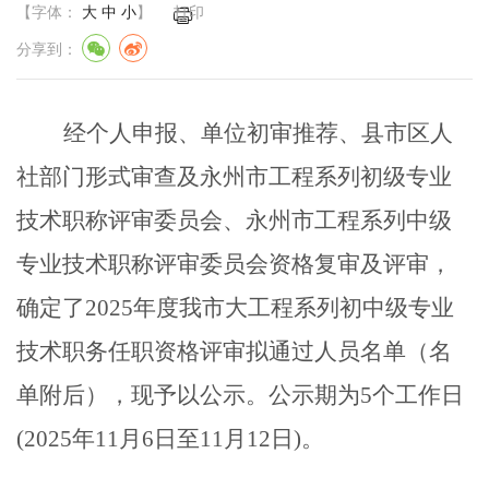
【字体：
大
中
小
】
打印
分享到：
经个人申报、单位初审推荐、县市区人
社部门形式审查
及
永州市工程系列初级专业
技术职称评审委员会、永州市工程系列中级
专业技术职称评审委员会资格复审及评审，
确定了
202
5
年度我市大工程系列初中级专业
技术职务任职资格评审拟通过人员名单（名
单附后），现予以公示。公示期为
5个工作日
(
202
5
年
11
月
6
日至
11
月
12
日
)
。