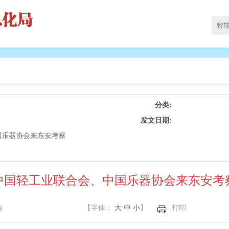
分类:
发文日期:
国乐器协会来东安考察
中国轻工业联合会、中国乐器协会来东安考
端
【字体：
大
中
小
】
打印