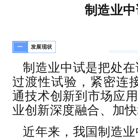
系
制造业中
建
设
指
南
〉
一
发展现状
实
施
制造业
中试是把处在
方
过渡性试验，
紧密连
案
》
通技术创新到市场应
的
通
业创新深度融合、加快
知
近年来，
我国制造业