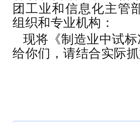
团工业和信息化主管
民
爆
组织和专业机构：
行
业
现将《制造业中试标
落
给你们，请结合实际抓
实
〈
国
家
智
能
制
造
标
准
体