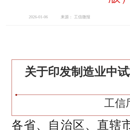
2026-01-06
来源：
工信微报
关于印发制造业中试
关
工信厅
于
印
各省、自治区、直辖
发
《